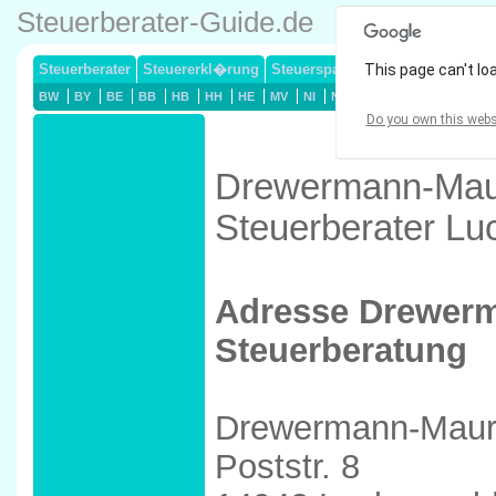
Steuerberater-Guide.de
Steuerberater
Steuererkl�rung
Steuersparmodelle
This page can't lo
Lohnsteuerj
BW
BY
BE
BB
HB
HH
HE
MV
NI
NW
RP
SL
SN
ST
Do you own this webs
Drewermann-Mauri
Steuerberater L
Adresse Drewerm
Steuerberatung
Drewermann-Mauri
Poststr. 8