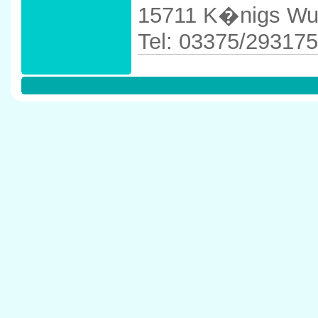
15711 K�nigs Wu
Tel: 03375/293175
Anfahrtskizze in 
4` in 15711 K�n