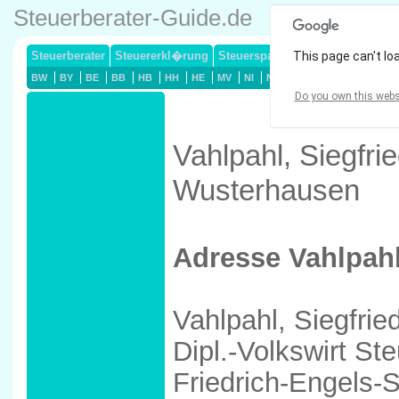
Steuerberater-Guide.de
Steuerberater
Steuererkl�rung
Steuersparmodelle
This page can't lo
Lohnsteuerj
BW
BY
BE
BB
HB
HH
HE
MV
NI
NW
RP
SL
SN
ST
Do you own this webs
Vahlpahl, Siegfri
Wusterhausen
Adresse Vahlpahl
Vahlpahl, Siegfrie
Dipl.-Volkswirt St
Friedrich-Engels-S