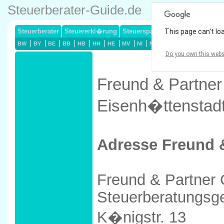
Steuerberater-Guide.de
Steuerberater
Steuererkl�rung
Steuersparmodelle
This page can't lo
Lohnsteuerj
BW
BY
BE
BB
HB
HH
HE
MV
NI
NW
RP
SL
SN
ST
Do you own this webs
Freund & Partner
Eisenh�ttenstad
Adresse Freund 
Freund & Partne
Steuerberatungsge
K�nigstr. 13