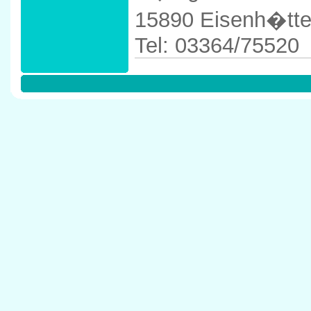
15890 Eisenh�tte
Tel: 03364/75520
Anfahrtskizze in 
Eisenh�ttenstad